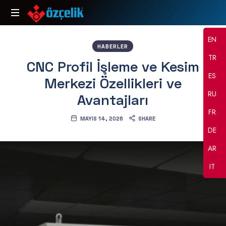
Özçelik
Alüminyum
Makine
EN
ve
HABERLER
PVC
TR
CNC Profil İşleme ve Kesim
İşleme
ES
Makinaları
Merkezi Özellikleri ve
RU
Avantajları
FR
MAYIS 14, 2026
SHARE
DE
AR
IT